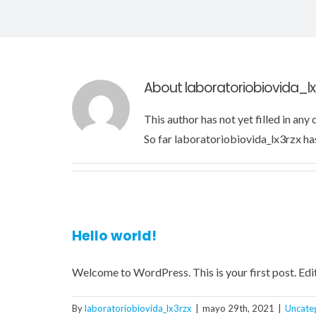
About
laboratoriobiovida_lx
This author has not yet filled in any d
So far laboratoriobiovida_lx3rzx has
Hello world!
Welcome to WordPress. This is your first post. Edi
By
laboratoriobiovida_lx3rzx
|
mayo 29th, 2021
|
Uncate