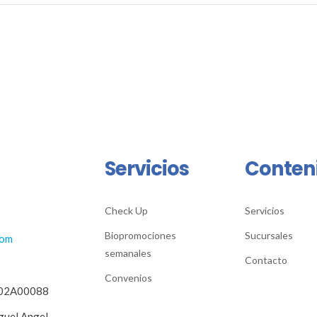
Servicios
Conten
Check Up
Servicios
Biopromociones
Sucursales
com
semanales
Contacto
Convenios
2002A00088
guel Angel