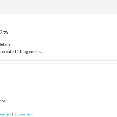
3rzx
etails.
 created 1 blog entries.
t or
gorized
|
1 Comment